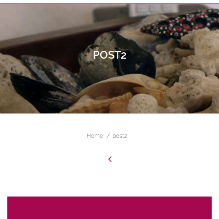
POST2
ALL FIELDS ARE REQUIRED.
Close Appointment form
Home
post2