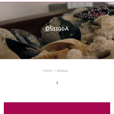
DS1190A
ALL FIELDS ARE REQUIRED.
Close Appointment form
Home
ds1190a