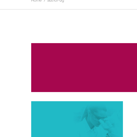
Home
author-bg