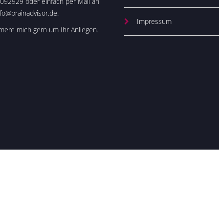
092929 oder einfach per Mail an
nfo@brainadvisor.de.
Impressum
ere mich gern um Ihr Anliegen.
Über mi