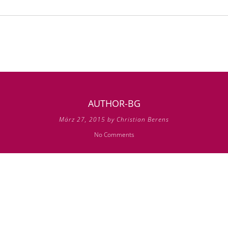
AUTHOR-BG
März 27, 2015 by Christian Berens
No Comments