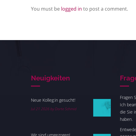
You must be
logged in
to post a comment.
Neuigkeiten
Frag
Fragen S
Neue Kolleg:in gesucht!
Ich bean
Jul 21 2026 by Dorte Schmid
die Sie 
haben.
Entweder
Wir sind umgezogen!