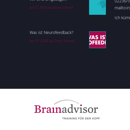
02236/5
Jul 12 2026 by Dorte Schmid
mailto:i
Ich kümm
Was ist Neurofeedback?
Jan 27 2026 by Dorte Schmid