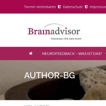
Termin vereinbaren
Datenschutz
Impressu
NEUROFEEDBACK – WAS IST DAS?
Close Appointment form
AUTHOR-BG