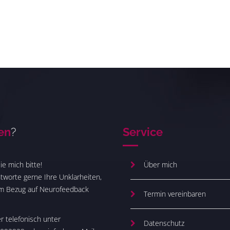
en
?
Service
ie mich bitte!
Über mich
tworte gerne Ihre Unklarheiten,
im Bezug auf Neurofeedback
Termin vereinbaren
 telefonisch unter
Datenschutz