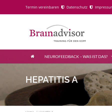
Termin vereinbaren
Datenschutz
Impressu
NEUROFEEDBACK – WAS IST DAS?
Close Appointment form
HEPATITIS A