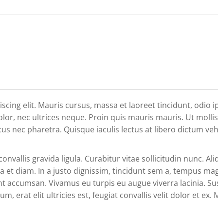
ing elit. Mauris cursus, massa et laoreet tincidunt, odio ips
lor, nec ultrices neque. Proin quis mauris mauris. Ut molli
cus nec pharetra. Quisque iaculis lectus at libero dictum ve
onvallis gravida ligula. Curabitur vitae sollicitudin nunc. Ali
a et diam. In a justo dignissim, tincidunt sem a, tempus mag
nt accumsan. Vivamus eu turpis eu augue viverra lacinia. S
m, erat elit ultricies est, feugiat convallis velit dolor et ex