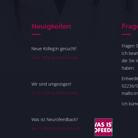
Neuigkeiten
Frag
Fragen S
Neue Kolleg:in gesucht!
Ich bean
Jul 21 2026 by Dorte Schmid
die Sie 
haben.
Entweder
Wir sind umgezogen!
02236/5
Jul 12 2026 by Dorte Schmid
mailto:i
Ich kümm
Was ist Neurofeedback?
Jan 27 2026 by Dorte Schmid