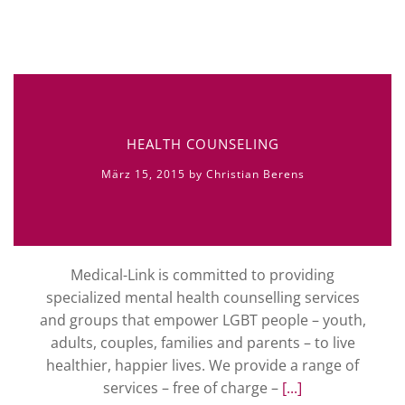
HEALTH COUNSELING
März 15, 2015 by Christian Berens
Medical-Link is committed to providing
specialized mental health counselling services
and groups that empower LGBT people – youth,
adults, couples, families and parents – to live
healthier, happier lives. We provide a range of
services – free of charge –
[...]