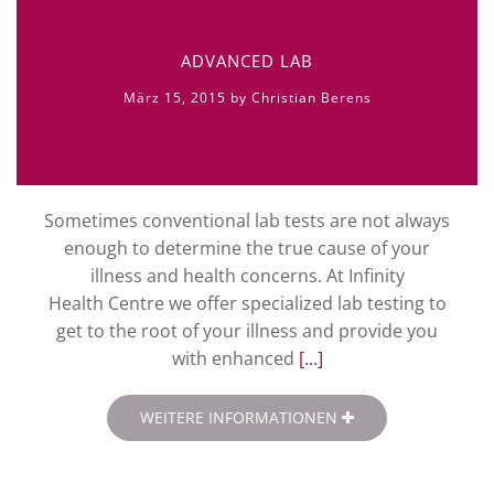
ADVANCED LAB
März 15, 2015 by Christian Berens
Sometimes conventional lab tests are not always
enough to determine the true cause of your
illness and health concerns. At Infinity
Health Centre we offer specialized lab testing to
get to the root of your illness and provide you
with enhanced
[...]
WEITERE INFORMATIONEN