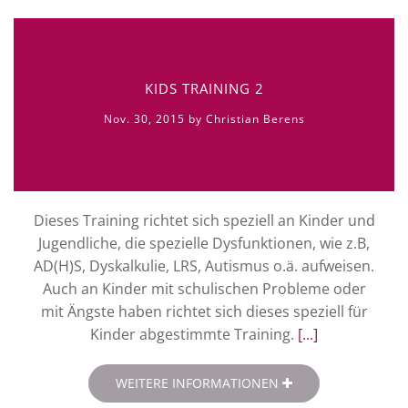
KIDS TRAINING 2
Nov. 30, 2015 by Christian Berens
Dieses Training richtet sich speziell an Kinder und
Jugendliche, die spezielle Dysfunktionen, wie z.B,
AD(H)S, Dyskalkulie, LRS, Autismus o.ä. aufweisen.
Auch an Kinder mit schulischen Probleme oder
mit Ängste haben richtet sich dieses speziell für
Kinder abgestimmte Training.
[...]
WEITERE INFORMATIONEN